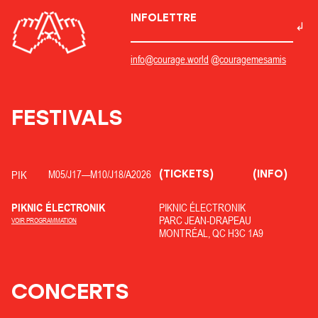
INFOLETTRE
info@courage.world
@couragemesamis
FESTIVALS
(TICKETS)
(INFO)
PIK
M05/J17
—
M10/J18/
A2026
PIKNIC ÉLECTRONIK
PIKNIC ÉLECTRONIK
PARC JEAN-DRAPEAU
VOIR PROGRAMMATION
MONTRÉAL, QC H3C 1A9
CONCERTS