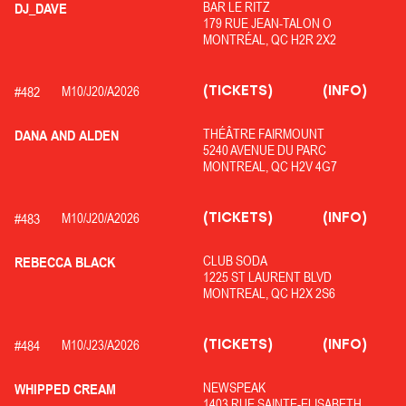
BAR LE RITZ
DJ_DAVE
179 RUE JEAN-TALON O
MONTRÉAL, QC H2R 2X2
(TICKETS)
(INFO)
#
482
M10/
J20/
A2026
THÉÂTRE FAIRMOUNT
DANA AND ALDEN
5240 AVENUE DU PARC
MONTREAL, QC H2V 4G7
(TICKETS)
(INFO)
#
483
M10/
J20/
A2026
CLUB SODA
REBECCA BLACK
1225 ST LAURENT BLVD
MONTREAL, QC H2X 2S6
(TICKETS)
(INFO)
#
484
M10/
J23/
A2026
NEWSPEAK
WHIPPED CREAM
1403 RUE SAINTE-ELISABETH