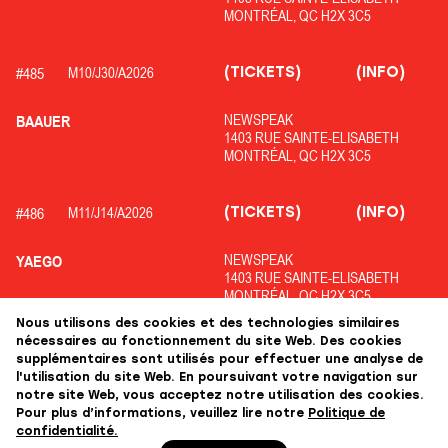
MONTRÉAL, QC H2X 3C5
(TICKETS)
(INFO)
#
485
M10/
J30/
A2026
NEWSPEAK
BAAUER
1403 RUE SAINTE-ELISABETH
MONTRÉAL, QC H2X 3C5
(TICKETS)
(INFO)
#
486
M11/
J14/
A2026
NEWSPEAK
YAEGO
1403 RUE SAINTE-ELISABETH
MONTRÉAL, QC H2X 3C5
Nous utilisons des cookies et des technologies similaires
nécessaires au fonctionnement du site Web. Des cookies
(TICKETS)
(INFO)
#
487
M02/
J04/
A2027
supplémentaires sont utilisés pour effectuer une analyse de
l'utilisation du site Web. En poursuivant votre navigation sur
notre site Web, vous acceptez notre utilisation des cookies.
MTELUS
FRENCH 79
Pour plus d’informations, veuillez lire notre
Politique de
59 ST CATHERINE ST E,
confidentialité.
MONTREAL, QC H2X 1K5