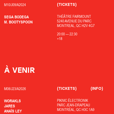
(TICKETS)
M10/
J09/
A2024
THÉÂTRE FAIRMOUNT
SEGA BODEGA
5240 AVENUE DU PARC
M. BOOTYSPOON
MONTREAL, QC H2V 4G7
20:00
—
22:30
+18
À VENIR
(TICKETS)
(INFO)
M08/
J23/
A2026
PIKNIC ÉLECTRONIK
WORAKLS
PARC JEAN-DRAPEAU
JARES
MONTRÉAL, QC H3C 1A9
ANAÏS LEY