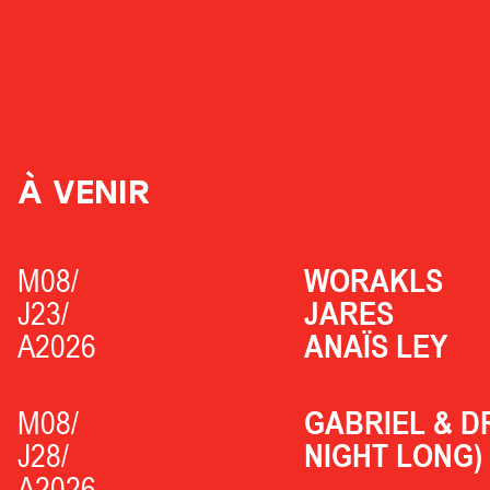
À VENIR
M08/
WORAKLS
J23/
JARES
A2026
ANAÏS LEY
M08/
GABRIEL & D
J28/
NIGHT LONG)
A2026