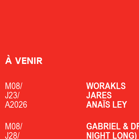
À VENIR
M08/
WORAKLS
J23/
JARES
A2026
ANAÏS LEY
M08/
GABRIEL & D
J28/
NIGHT LONG)