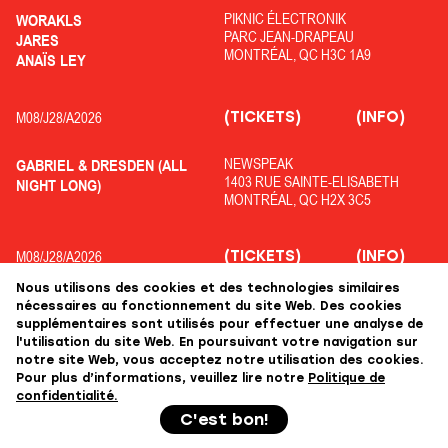
PIKNIC ÉLECTRONIK
WORAKLS
PARC JEAN-DRAPEAU
JARES
MONTRÉAL, QC H3C 1A9
ANAÏS LEY
(TICKETS)
(INFO)
M08/
J28/
A2026
NEWSPEAK
GABRIEL & DRESDEN (ALL
1403 RUE SAINTE-ELISABETH
NIGHT LONG)
MONTRÉAL, QC H2X 3C5
(TICKETS)
(INFO)
M08/
J28/
A2026
Nous utilisons des cookies et des technologies similaires
OFF PIKNIC
ADRIATIQUE
nécessaires au fonctionnement du site Web. Des cookies
PARC JEAN-DRAPEAU
COLYN
supplémentaires sont utilisés pour effectuer une analyse de
MONTRÉAL, QC H3C 1A9
l'utilisation du site Web. En poursuivant votre navigation sur
KOLOPHANE
notre site Web, vous acceptez notre utilisation des cookies.
Pour plus d’informations, veuillez lire notre
Politique de
confidentialité.
+++
C'est bon!