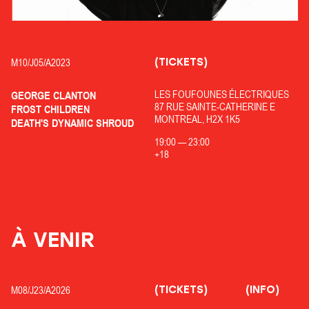
(TICKETS)
M10/
J05/
A2023
LES FOUFOUNES ÉLECTRIQUES
GEORGE CLANTON
87 RUE SAINTE-CATHERINE E
FROST CHILDREN
MONTREAL, H2X 1K5
DEATH'S DYNAMIC SHROUD
19:00
—
23:00
+18
À VENIR
(TICKETS)
(INFO)
M08/
J23/
A2026