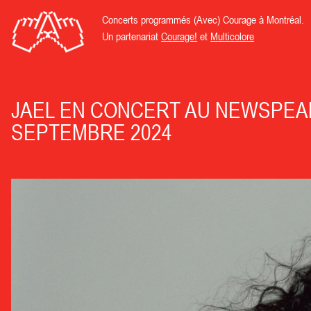
Concerts programmés (Avec) Courage à Montréal.
Un partenariat
Courage!
et
Multicolore
JAEL EN CONCERT AU NEWSPEAK
SEPTEMBRE 2024