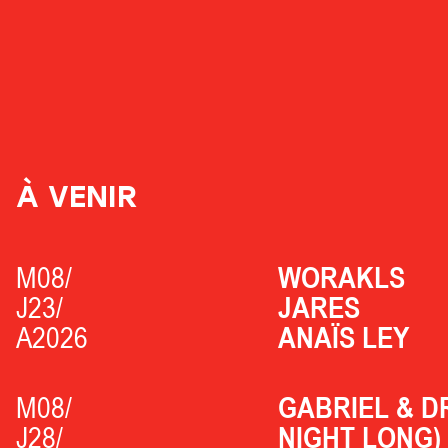
À VENIR
M08/
WORAKLS
J23/
JARES
A2026
ANAÏS LEY
M08/
GABRIEL & D
J28/
NIGHT LONG)