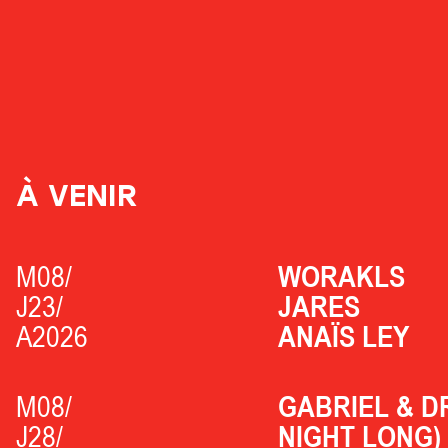
À VENIR
M08/
WORAKLS
J23/
JARES
A2026
ANAÏS LEY
M08/
GABRIEL & D
J28/
NIGHT LONG)