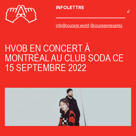
INFOLETTRE
info@courage.world
@couragemesamis
HVOB EN CONCERT À
MONTRÉAL AU CLUB SODA CE
15 SEPTEMBRE 2022