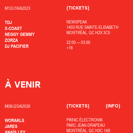
(TICKETS)
M12/
J16/
A2023
NEWSPEAK
TDJ
1403 RUE SAINTE-ELISABETH
X-COAST
MONTRÉAL, QC H2X 3C5
NEGGY GEMMY
ZORZA
22:00
—
03:00
DJ PACIFIER
+18
À VENIR
(TICKETS)
(INFO)
M08/
J23/
A2026
PIKNIC ÉLECTRONIK
WORAKLS
PARC JEAN-DRAPEAU
JARES
MONTRÉAL, QC H3C 1A9
ANAÏS LEY