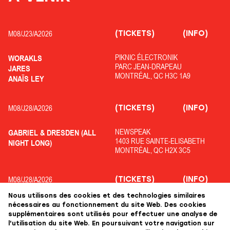
(TICKETS)
(INFO)
M08/
J23/
A2026
PIKNIC ÉLECTRONIK
WORAKLS
PARC JEAN-DRAPEAU
JARES
MONTRÉAL, QC H3C 1A9
ANAÏS LEY
(TICKETS)
(INFO)
M08/
J28/
A2026
NEWSPEAK
GABRIEL & DRESDEN (ALL
1403 RUE SAINTE-ELISABETH
NIGHT LONG)
MONTRÉAL, QC H2X 3C5
(TICKETS)
(INFO)
M08/
J28/
A2026
Nous utilisons des cookies et des technologies similaires
OFF PIKNIC
ADRIATIQUE
nécessaires au fonctionnement du site Web. Des cookies
PARC JEAN-DRAPEAU
COLYN
supplémentaires sont utilisés pour effectuer une analyse de
MONTRÉAL, QC H3C 1A9
KOLOPHANE
l'utilisation du site Web. En poursuivant votre navigation sur