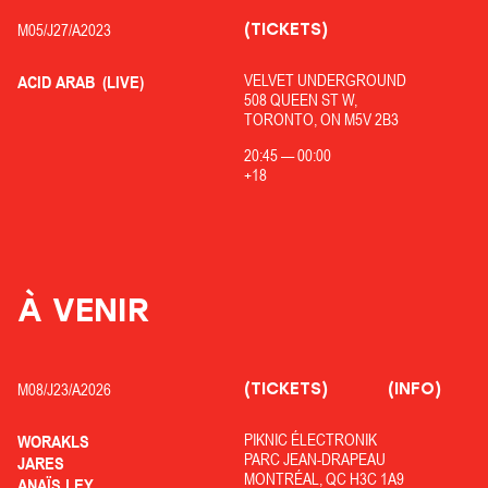
(TICKETS)
M05/
J27/
A2023
VELVET UNDERGROUND
ACID ARAB
(LIVE)
508 QUEEN ST W,
TORONTO, ON M5V 2B3
20:45
—
00:00
+18
À VENIR
(TICKETS)
(INFO)
M08/
J23/
A2026
PIKNIC ÉLECTRONIK
WORAKLS
PARC JEAN-DRAPEAU
JARES
MONTRÉAL, QC H3C 1A9
ANAÏS LEY