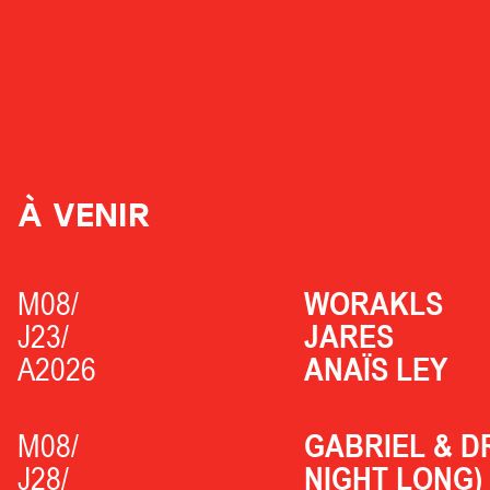
À VENIR
M08/
WORAKLS
J23/
JARES
A2026
ANAÏS LEY
M08/
GABRIEL & D
J28/
NIGHT LONG)