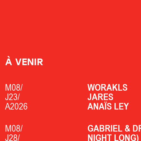
À VENIR
M08/
WORAKLS
J23/
JARES
A2026
ANAÏS LEY
M08/
GABRIEL & D
J28/
NIGHT LONG)