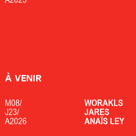
À VENIR
M08/
WORAKLS
J23/
JARES
A2026
ANAÏS LEY