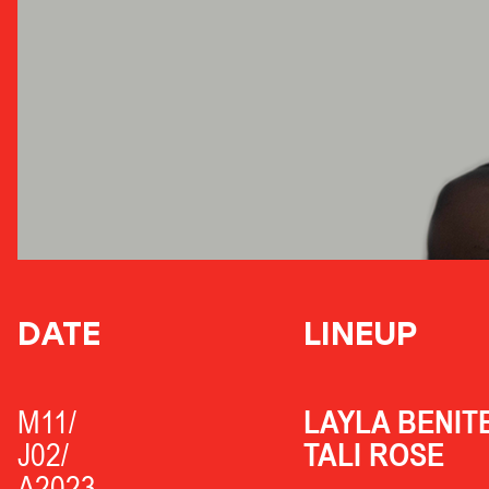
DATE
LINEUP
M11/
LAYLA BENIT
J02/
TALI ROSE
A2023