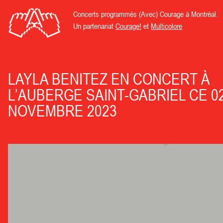
Concerts programmés (Avec) Courage à Montréal.
Un partenariat
Courage!
et
Multicolore
LAYLA BENITEZ EN CONCERT À
L’AUBERGE SAINT-GABRIEL CE 0
NOVEMBRE 2023