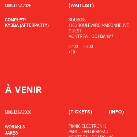
(WAITLIST)
M09/
J17/
A2025
COMPLET*
SOUBOIS
KYBBA (AFTERPARTY)
1106 BOULEVARD MAISONNEUVE
OUEST,
MONTREAL, QC H3A 1M7
22:00
—
03:00
+18
À VENIR
(TICKETS)
(INFO)
M08/
J23/
A2026
PIKNIC ÉLECTRONIK
WORAKLS
PARC JEAN-DRAPEAU
JARES