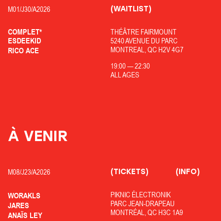
(WAITLIST)
M01/
J30/
A2026
COMPLET*
THÉÂTRE FAIRMOUNT
ESDEEKID
5240 AVENUE DU PARC
MONTREAL, QC H2V 4G7
RICO ACE
19:00
—
22:30
ALL AGES
À VENIR
(TICKETS)
(INFO)
M08/
J23/
A2026
PIKNIC ÉLECTRONIK
WORAKLS
PARC JEAN-DRAPEAU
JARES
MONTRÉAL, QC H3C 1A9
ANAÏS LEY