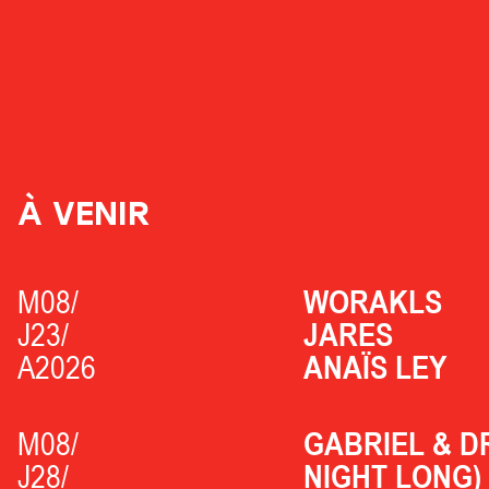
À VENIR
M08/
WORAKLS
J23/
JARES
A2026
ANAÏS LEY
M08/
GABRIEL & D
J28/
NIGHT LONG)