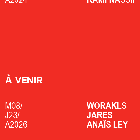
À VENIR
M08/
WORAKLS
J23/
JARES
A2026
ANAÏS LEY