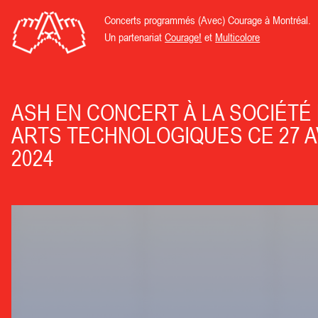
Concerts programmés (Avec) Courage à Montréal.
Un partenariat
Courage!
et
Multicolore
ASH EN CONCERT À LA SOCIÉTÉ
ARTS TECHNOLOGIQUES CE 27 A
2024