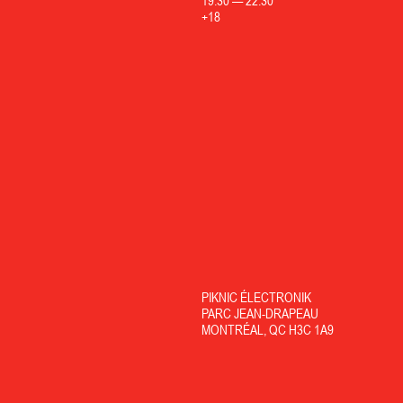
19:30
—
22:30
+18
PIKNIC ÉLECTRONIK
PARC JEAN-DRAPEAU
MONTRÉAL, QC H3C 1A9