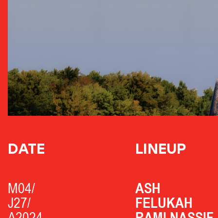
DATE
LINEUP
M04/
ASH
J27/
FELUKAH
A2024
RAMI NASSIF