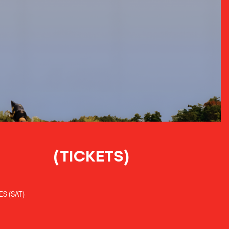
(TICKETS)
S (SAT)