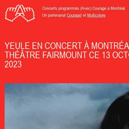
Concerts programmés (Avec) Courage à Montréal.
Un partenariat
Courage!
et
Multicolore
YEULE EN CONCERT À MONTRÉA
THÉÂTRE FAIRMOUNT CE 13 OC
2023