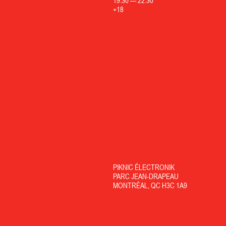
19:30
—
22:30
+18
PIKNIC ÉLECTRONIK
PARC JEAN-DRAPEAU
MONTRÉAL, QC H3C 1A9