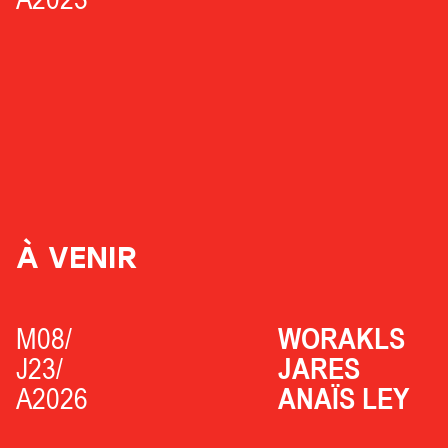
À VENIR
M08/
WORAKLS
J23/
JARES
A2026
ANAÏS LEY