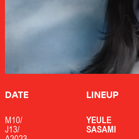
DATE
LINEUP
M10/
YEULE
J13/
SASAMI
A2023