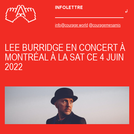
INFOLETTRE
info@courage.world
@couragemesamis
LEE BURRIDGE EN CONCERT À
MONTRÉAL À LA SAT CE 4 JUIN
2022