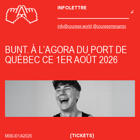
INFOLETTRE
info@courage.world
@couragemesamis
BUNT. À L’AGORA DU PORT DE
QUÉBEC CE 1ER AOÛT 2026
(TICKETS)
M08/
J01/
A2026