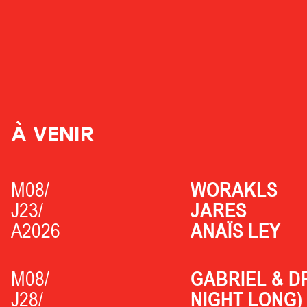
À VENIR
M08/
WORAKLS
J23/
JARES
A2026
ANAÏS LEY
M08/
GABRIEL & D
J28/
NIGHT LONG)