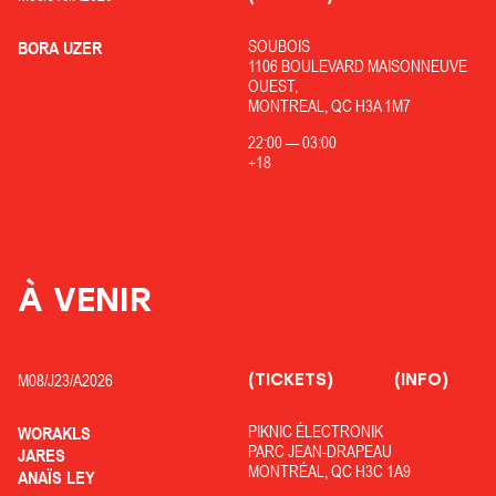
SOUBOIS
BORA UZER
1106 BOULEVARD MAISONNEUVE
OUEST,
MONTREAL, QC H3A 1M7
22:00
—
03:00
+18
À VENIR
(TICKETS)
(INFO)
M08/
J23/
A2026
PIKNIC ÉLECTRONIK
WORAKLS
PARC JEAN-DRAPEAU
JARES
MONTRÉAL, QC H3C 1A9
ANAÏS LEY