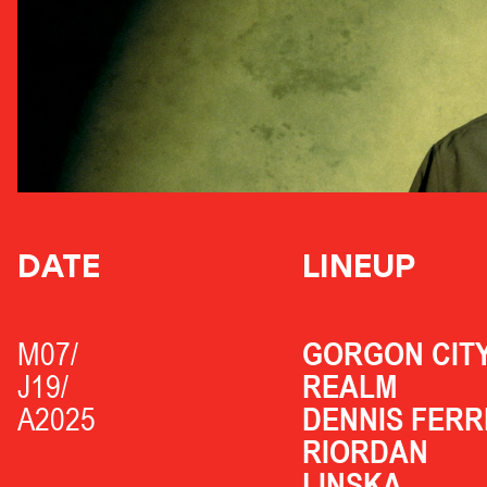
DATE
LINEUP
M07/
GORGON CITY
J19/
REALM
A2025
DENNIS FER
RIORDAN
LINSKA