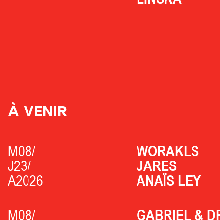
À VENIR
M08/
WORAKLS
J23/
JARES
A2026
ANAÏS LEY
M08/
GABRIEL & D