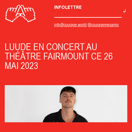
INFOLETTRE
info@courage.world
@couragemesamis
LUUDE EN CONCERT AU
THÉÂTRE FAIRMOUNT CE 26
MAI 2023