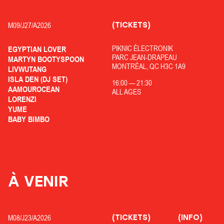
(TICKETS)
M09/
J27/
A2026
PIKNIC ÉLECTRONIK
EGYPTIAN LOVER
PARC JEAN-DRAPEAU
MARTYN BOOTYSPOON
MONTRÉAL, QC H3C 1A9
LIVWUTANG
ISLA DEN (DJ SET)
16:00
—
21:30
AAMOUROCEAN
ALL AGES
LORENZI
YUME
BABY BIMBO
À VENIR
(TICKETS)
(INFO)
M08/
J23/
A2026