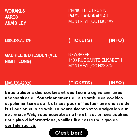
PIKNIC ÉLECTRONIK
WORAKLS
PARC JEAN-DRAPEAU
JARES
MONTRÉAL, QC H3C 1A9
ANAÏS LEY
(TICKETS)
(INFO)
M08/
J28/
A2026
NEWSPEAK
GABRIEL & DRESDEN (ALL
1403 RUE SAINTE-ELISABETH
NIGHT LONG)
MONTRÉAL, QC H2X 3C5
(TICKETS)
(INFO)
M08/
J28/
A2026
Nous utilisons des cookies et des technologies similaires
OFF PIKNIC
ADRIATIQUE
nécessaires au fonctionnement du site Web. Des cookies
PARC JEAN-DRAPEAU
COLYN
supplémentaires sont utilisés pour effectuer une analyse de
MONTRÉAL, QC H3C 1A9
KOLOPHANE
l'utilisation du site Web. En poursuivant votre navigation sur
notre site Web, vous acceptez notre utilisation des cookies.
Pour plus d’informations, veuillez lire notre
Politique de
confidentialité.
+++
C'est bon!