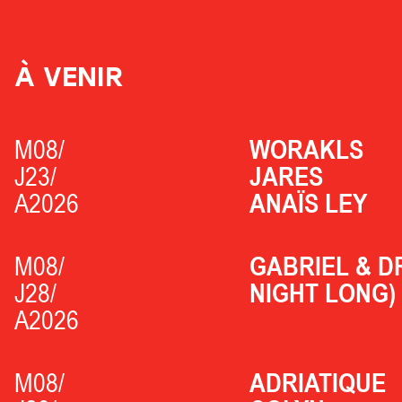
À VENIR
M08/
WORAKLS
J23/
JARES
A2026
ANAÏS LEY
M08/
GABRIEL & D
J28/
NIGHT LONG)
A2026
M08/
ADRIATIQUE