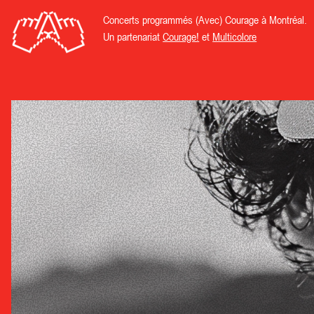
Concerts programmés (Avec) Courage à Montréal.
Un partenariat
Courage!
et
Multicolore