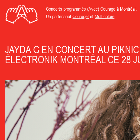
Concerts programmés (Avec) Courage à Montréal.
Un partenariat
Courage!
et
Multicolore
JAYDA G EN CONCERT AU PIKNIC
ÉLECTRONIK MONTRÉAL CE 28 JU