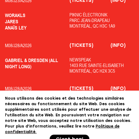
(TICKETS)
(INFO)
M08/
J23/
A2026
PIKNIC ÉLECTRONIK
WORAKLS
PARC JEAN-DRAPEAU
JARES
MONTRÉAL, QC H3C 1A9
ANAÏS LEY
(TICKETS)
(INFO)
M08/
J28/
A2026
NEWSPEAK
GABRIEL & DRESDEN (ALL
1403 RUE SAINTE-ELISABETH
NIGHT LONG)
MONTRÉAL, QC H2X 3C5
(TICKETS)
(INFO)
M08/
J28/
A2026
Nous utilisons des cookies et des technologies similaires
OFF PIKNIC
ADRIATIQUE
nécessaires au fonctionnement du site Web. Des cookies
PARC JEAN-DRAPEAU
COLYN
supplémentaires sont utilisés pour effectuer une analyse de
MONTRÉAL, QC H3C 1A9
KOLOPHANE
l'utilisation du site Web. En poursuivant votre navigation sur
notre site Web, vous acceptez notre utilisation des cookies.
Pour plus d’informations, veuillez lire notre
Politique de
confidentialité.
+++