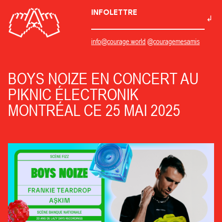
INFOLETTRE
info@courage.world
@couragemesamis
BOYS NOIZE EN CONCERT AU
PIKNIC ÉLECTRONIK
MONTRÉAL CE 25 MAI 2025