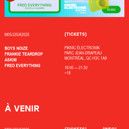
(TICKETS)
M05/
J25/
A2025
PIKNIC ÉLECTRONIK
BOYS NOIZE
PARC JEAN-DRAPEAU
FRANKIE TEARDROP
MONTRÉAL, QC H3C 1A9
ASKIM
FRED EVERYTHING
16:00
—
21:30
+18
À VENIR