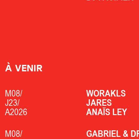
À VENIR
M08/
WORAKLS
J23/
JARES
A2026
ANAÏS LEY
M08/
GABRIEL & D