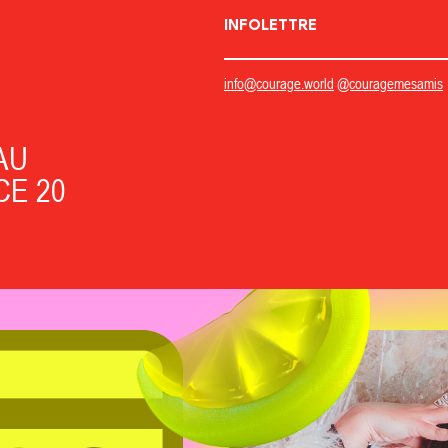
INFOLETTRE
info@courage.world
@couragemesamis
AU
CE 20