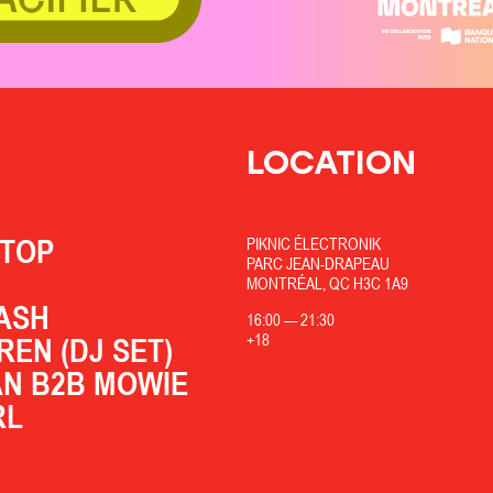
LOCATION
STOP
PIKNIC ÉLECTRONIK
PARC JEAN-DRAPEAU
MONTRÉAL, QC H3C 1A9
ASH
16:00
—
21:30
+18
REN (DJ SET)
N B2B MOWIE
RL