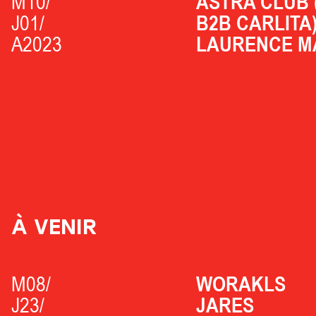
M10/
ASTRA CLUB 
J01/
B2B CARLITA
A2023
LAURENCE M
À VENIR
M08/
WORAKLS
J23/
JARES