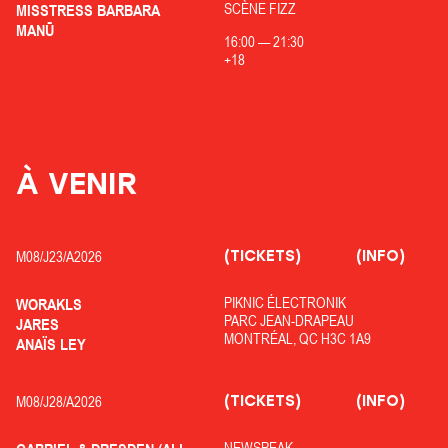
SCÈNE FIZZ
MISSTRESS BARBARA
MANŪ
16:00
—
21:30
+18
À VENIR
(TICKETS)
(INFO)
M08/
J23/
A2026
PIKNIC ÉLECTRONIK
WORAKLS
PARC JEAN-DRAPEAU
JARES
MONTRÉAL, QC H3C 1A9
ANAÏS LEY
(TICKETS)
(INFO)
M08/
J28/
A2026
NEWSPEAK