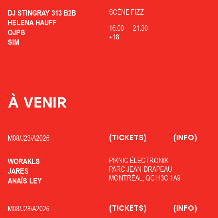
SCÈNE FIZZ
DJ STINGRAY 313 B2B
HELENA HAUFF
16:00
—
21:30
OJPB
+18
SIM
À VENIR
(TICKETS)
(INFO)
M08/
J23/
A2026
PIKNIC ÉLECTRONIK
WORAKLS
PARC JEAN-DRAPEAU
JARES
MONTRÉAL, QC H3C 1A9
ANAÏS LEY
(TICKETS)
(INFO)
M08/
J28/
A2026