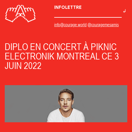
INFOLETTRE
info@courage.world
@couragemesamis
DIPLO EN CONCERT À PIKNIC
ELECTRONIK MONTREAL CE 3
JUIN 2022