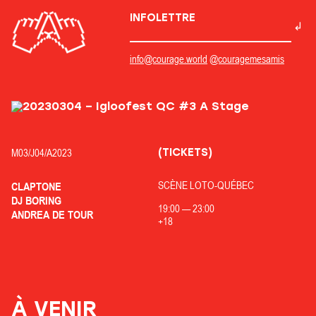
INFOLETTRE
info@courage.world
@couragemesamis
(TICKETS)
M03/
J04/
A2023
SCÈNE LOTO-QUÉBEC
CLAPTONE
DJ BORING
19:00
—
23:00
ANDREA DE TOUR
+18
À VENIR