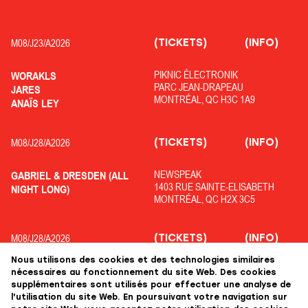
(TICKETS)
(INFO)
M08/
J23/
A2026
PIKNIC ÉLECTRONIK
WORAKLS
PARC JEAN-DRAPEAU
JARES
MONTRÉAL, QC H3C 1A9
ANAÏS LEY
(TICKETS)
(INFO)
M08/
J28/
A2026
NEWSPEAK
GABRIEL & DRESDEN (ALL
1403 RUE SAINTE-ELISABETH
NIGHT LONG)
MONTRÉAL, QC H2X 3C5
(TICKETS)
(INFO)
M08/
J28/
A2026
Nous utilisons des cookies et des technologies similaires
OFF PIKNIC
ADRIATIQUE
nécessaires au fonctionnement du site Web. Des cookies
PARC JEAN-DRAPEAU
COLYN
supplémentaires sont utilisés pour effectuer une analyse de
MONTRÉAL, QC H3C 1A9
KOLOPHANE
l'utilisation du site Web. En poursuivant votre navigation sur