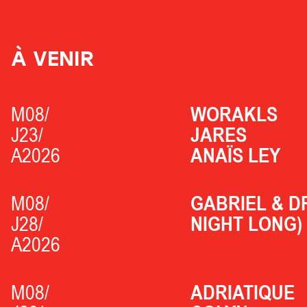
À VENIR
M08/
WORAKLS
J23/
JARES
A2026
ANAÏS LEY
M08/
GABRIEL & D
J28/
NIGHT LONG)
A2026
M08/
ADRIATIQUE