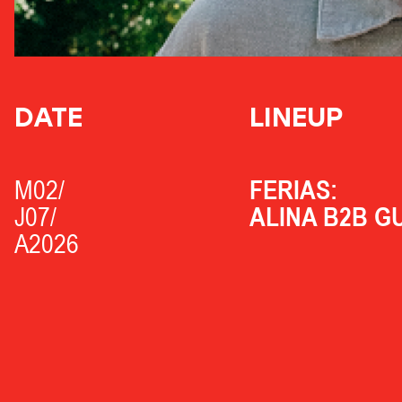
DATE
LINEUP
M02/
FERIAS:
J07/
ALINA B2B G
A2026