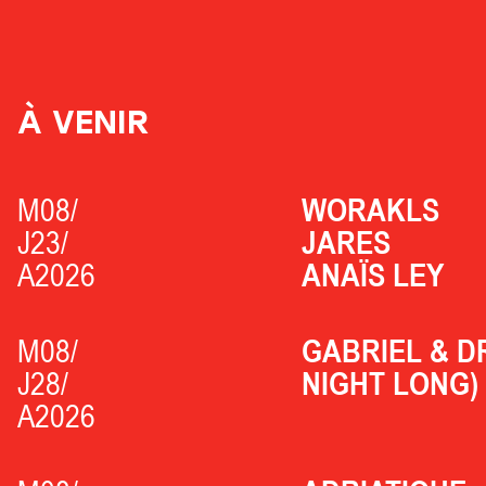
À VENIR
M08/
WORAKLS
J23/
JARES
A2026
ANAÏS LEY
M08/
GABRIEL & D
J28/
NIGHT LONG)
A2026