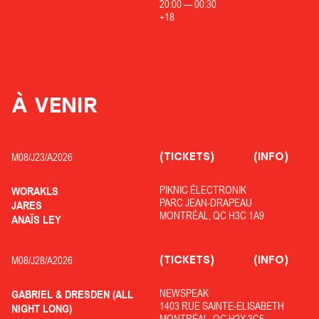
20:00
—
00:30
+18
À VENIR
(TICKETS)
(INFO)
M08/
J23/
A2026
PIKNIC ÉLECTRONIK
WORAKLS
PARC JEAN-DRAPEAU
JARES
MONTRÉAL, QC H3C 1A9
ANAÏS LEY
(TICKETS)
(INFO)
M08/
J28/
A2026
NEWSPEAK
GABRIEL & DRESDEN (ALL
1403 RUE SAINTE-ELISABETH
NIGHT LONG)
MONTRÉAL, QC H2X 3C5