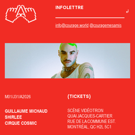
INFOLETTRE
info@courage.world
@couragemesamis
(TICKETS)
M01/
J31/
A2026
SCÈNE VIDÉOTRON
GUILLAUME MICHAUD
QUAI JACQUES-CARTIER
SHIRLEE
RUE DE LA COMMUNE EST.
CIRQUE COSMIC
MONTRÉAL, QC H2L 5C1