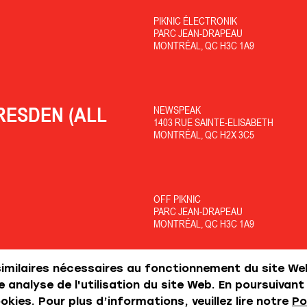
PIKNIC ÉLECTRONIK
PARC JEAN-DRAPEAU
MONTRÉAL, QC H3C 1A9
RESDEN (ALL
NEWSPEAK
1403 RUE SAINTE-ELISABETH
MONTRÉAL, QC H2X 3C5
OFF PIKNIC
PARC JEAN-DRAPEAU
MONTRÉAL, QC H3C 1A9
similaires nécessaires au fonctionnement du site We
 analyse de l'utilisation du site Web. En poursuivant
+++
kies. Pour plus d’informations, veuillez lire notre
Po