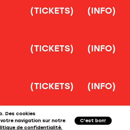
(TICKETS)
(INFO)
(TICKETS)
(INFO)
(TICKETS)
(INFO)
b. Des cookies
 votre navigation sur notre
C'est bon!
litique de confidentialité.