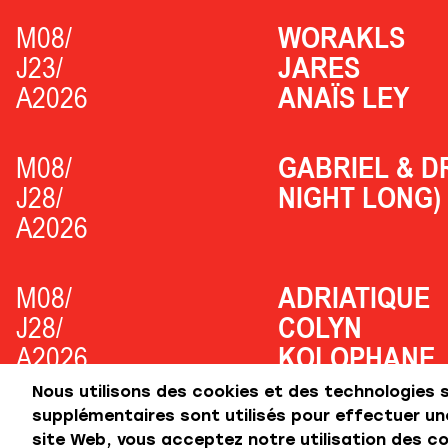
M08/
WORAKLS
J23/
JARES
A2026
ANAÏS LEY
M08/
GABRIEL & D
J28/
NIGHT LONG)
A2026
M08/
ADRIATIQUE
J28/
COLYN
A2026
KOLOPHANE
Nous utilisons des cookies et des technologies 
supplémentaires sont utilisés pour effectuer une
site Web, vous acceptez notre utilisation des coo