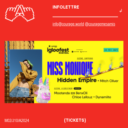
INFOLETTRE
info@courage.world
@couragemesamis
(TICKETS)
M02/
J10/
A2024