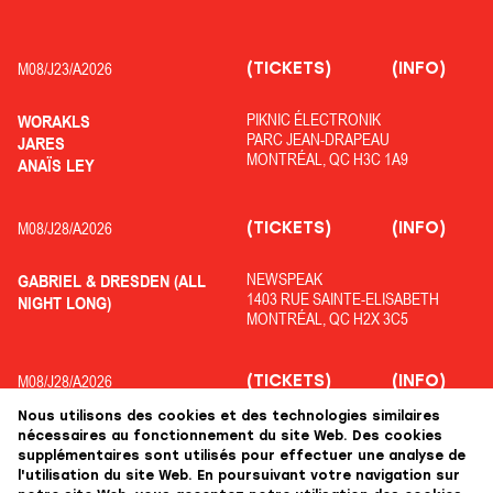
(TICKETS)
(INFO)
M08/
J23/
A2026
PIKNIC ÉLECTRONIK
WORAKLS
PARC JEAN-DRAPEAU
JARES
MONTRÉAL, QC H3C 1A9
ANAÏS LEY
(TICKETS)
(INFO)
M08/
J28/
A2026
NEWSPEAK
GABRIEL & DRESDEN (ALL
1403 RUE SAINTE-ELISABETH
NIGHT LONG)
MONTRÉAL, QC H2X 3C5
(TICKETS)
(INFO)
M08/
J28/
A2026
Nous utilisons des cookies et des technologies similaires
OFF PIKNIC
ADRIATIQUE
nécessaires au fonctionnement du site Web. Des cookies
PARC JEAN-DRAPEAU
COLYN
supplémentaires sont utilisés pour effectuer une analyse de
MONTRÉAL, QC H3C 1A9
KOLOPHANE
l'utilisation du site Web. En poursuivant votre navigation sur