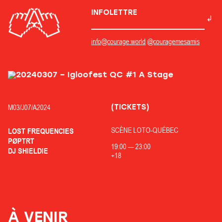
INFOLETTRE
info@courage.world
@couragemesamis
(TICKETS)
M03/
J07/
A2024
SCÈNE LOTO-QUÉBEC
LOST FREQUENCIES
PØPTRT
19:00
—
23:00
DJ SHIELDIE
+18
À VENIR