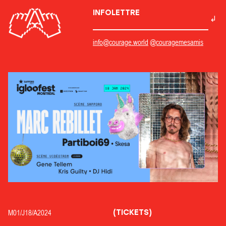
INFOLETTRE
info@courage.world
@couragemesamis
(TICKETS)
M01/
J18/
A2024