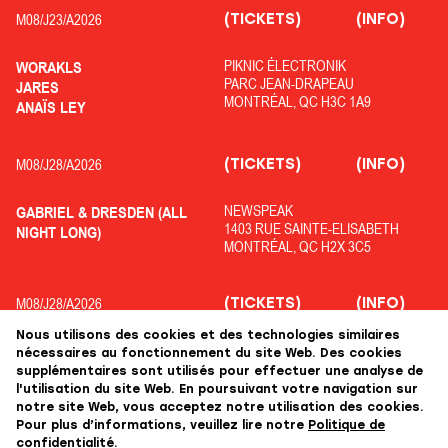
(TICKETS)
(INFO)
M08/
J23/
A2026
PIKNIC ÉLECTRONIK
WORAKLS
PARC JEAN-DRAPEAU
JARES
MONTRÉAL, QC H3C 1A9
ANAÏS LEY
(TICKETS)
(INFO)
M08/
J28/
A2026
NEWSPEAK
GABRIEL & DRESDEN (ALL
1403 RUE SAINTE-ELISABETH
NIGHT LONG)
MONTRÉAL, QC H2X 3C5
(TICKETS)
(INFO)
M08/
J28/
A2026
Nous utilisons des cookies et des technologies similaires
OFF PIKNIC
ADRIATIQUE
nécessaires au fonctionnement du site Web. Des cookies
PARC JEAN-DRAPEAU
COLYN
supplémentaires sont utilisés pour effectuer une analyse de
MONTRÉAL, QC H3C 1A9
KOLOPHANE
l'utilisation du site Web. En poursuivant votre navigation sur
notre site Web, vous acceptez notre utilisation des cookies.
Pour plus d’informations, veuillez lire notre
Politique de
confidentialité.