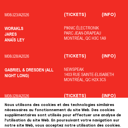
(TICKETS)
(INFO)
M08/
J23/
A2026
PIKNIC ÉLECTRONIK
WORAKLS
PARC JEAN-DRAPEAU
JARES
MONTRÉAL, QC H3C 1A9
ANAÏS LEY
(TICKETS)
(INFO)
M08/
J28/
A2026
NEWSPEAK
GABRIEL & DRESDEN (ALL
1403 RUE SAINTE-ELISABETH
NIGHT LONG)
MONTRÉAL, QC H2X 3C5
(TICKETS)
(INFO)
M08/
J28/
A2026
Nous utilisons des cookies et des technologies similaires
OFF PIKNIC
ADRIATIQUE
nécessaires au fonctionnement du site Web. Des cookies
PARC JEAN-DRAPEAU
COLYN
supplémentaires sont utilisés pour effectuer une analyse de
MONTRÉAL, QC H3C 1A9
KOLOPHANE
l'utilisation du site Web. En poursuivant votre navigation sur
notre site Web, vous acceptez notre utilisation des cookies.