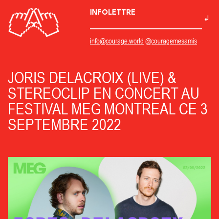
INFOLETTRE
info@courage.world
@couragemesamis
JORIS DELACROIX (LIVE) &
STEREOCLIP EN CONCERT AU
FESTIVAL MEG MONTREAL CE 3
SEPTEMBRE 2022