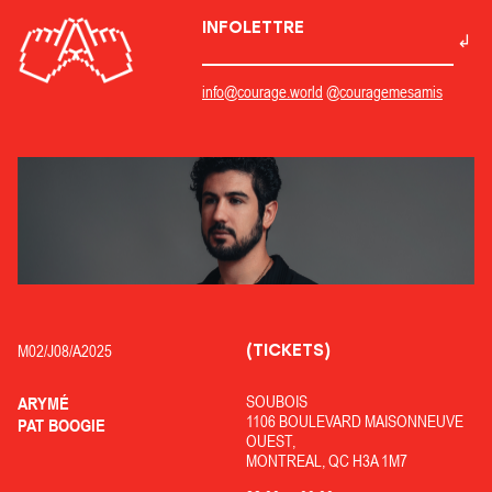
INFOLETTRE
info@courage.world
@couragemesamis
(TICKETS)
M02/
J08/
A2025
SOUBOIS
ARYMÉ
1106 BOULEVARD MAISONNEUVE
PAT BOOGIE
OUEST,
MONTREAL, QC H3A 1M7