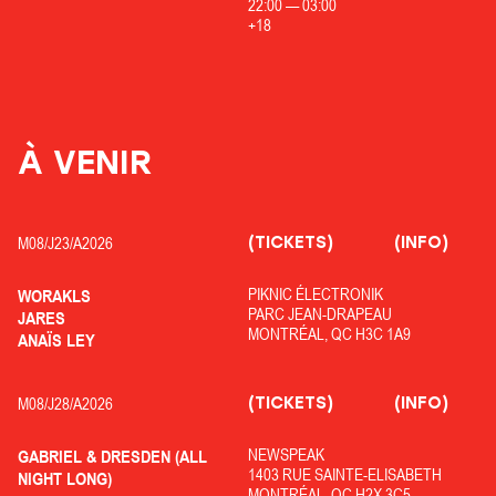
22:00
—
03:00
+18
À VENIR
(TICKETS)
(INFO)
M08/
J23/
A2026
PIKNIC ÉLECTRONIK
WORAKLS
PARC JEAN-DRAPEAU
JARES
MONTRÉAL, QC H3C 1A9
ANAÏS LEY
(TICKETS)
(INFO)
M08/
J28/
A2026
NEWSPEAK
GABRIEL & DRESDEN (ALL
1403 RUE SAINTE-ELISABETH
NIGHT LONG)
MONTRÉAL, QC H2X 3C5