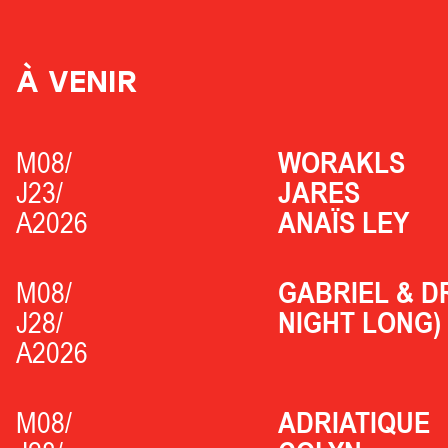
À VENIR
M08/
WORAKLS
J23/
JARES
A2026
ANAÏS LEY
M08/
GABRIEL & D
J28/
NIGHT LONG)
A2026
M08/
ADRIATIQUE