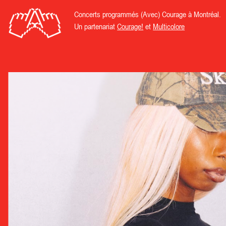
Concerts programmés (Avec) Courage à Montréal.
Un partenariat
Courage!
et
Multicolore