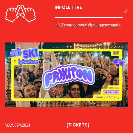
INFOLETTRE
info@courage.world
@couragemesamis
(TICKETS)
M02/
J09/
A2024