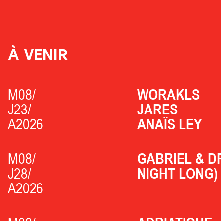
À VENIR
M08/
WORAKLS
J23/
JARES
A2026
ANAÏS LEY
M08/
GABRIEL & D
J28/
NIGHT LONG)
A2026