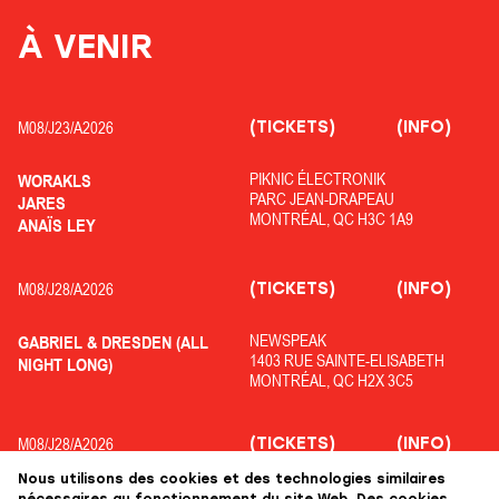
À VENIR
(TICKETS)
(INFO)
M08/
J23/
A2026
PIKNIC ÉLECTRONIK
WORAKLS
PARC JEAN-DRAPEAU
JARES
MONTRÉAL, QC H3C 1A9
ANAÏS LEY
(TICKETS)
(INFO)
M08/
J28/
A2026
NEWSPEAK
GABRIEL & DRESDEN (ALL
1403 RUE SAINTE-ELISABETH
NIGHT LONG)
MONTRÉAL, QC H2X 3C5
(TICKETS)
(INFO)
M08/
J28/
A2026
Nous utilisons des cookies et des technologies similaires
OFF PIKNIC
ADRIATIQUE