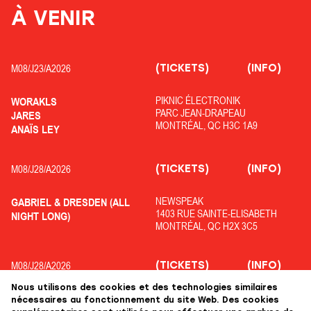
À VENIR
(TICKETS)
(INFO)
M08/
J23/
A2026
PIKNIC ÉLECTRONIK
WORAKLS
PARC JEAN-DRAPEAU
JARES
MONTRÉAL, QC H3C 1A9
ANAÏS LEY
(TICKETS)
(INFO)
M08/
J28/
A2026
NEWSPEAK
GABRIEL & DRESDEN (ALL
1403 RUE SAINTE-ELISABETH
NIGHT LONG)
MONTRÉAL, QC H2X 3C5
(TICKETS)
(INFO)
M08/
J28/
A2026
Nous utilisons des cookies et des technologies similaires
OFF PIKNIC
ADRIATIQUE
nécessaires au fonctionnement du site Web. Des cookies
PARC JEAN-DRAPEAU